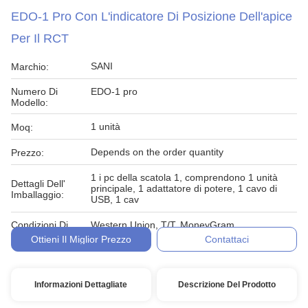
EDO-1 Pro Con L'indicatore Di Posizione Dell'apice
Per Il RCT
SANI
Marchio:
Numero Di
EDO-1 pro
Modello:
1 unità
Moq:
Depends on the order quantity
Prezzo:
1 i pc della scatola 1, comprendono 1 unità
Dettagli Dell'
principale, 1 adattatore di potere, 1 cavo di
Imballaggio:
USB, 1 cav
Condizioni Di
Western Union, T/T, MoneyGram
Pagamento:
Ottieni Il Miglior Prezzo
Contattaci
Informazioni Dettagliate
Descrizione Del Prodotto