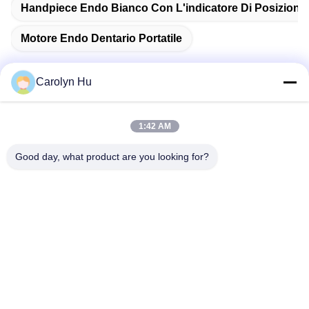
Handpiece Endo Bianco Con L'indicatore Di Posizione 
Motore Endo Dentario Portatile
Carolyn Hu
Contatto rapido
1:42 AM
Good day, what product are you looking for?
Indirizzo
No. 2204, costruzione A, viale AUS. del quadrato No.666
Jincheng, distretto di Gaoxin, Chengdu, Cina.
Telefono
86-28-83361652
E-mail
Carolyn@sanimedical.cn