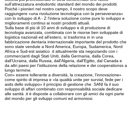
sull'attrezzatura endodontic standard del mondo dei prodotti.
Poichè i pionieri nel nostro campo, il nostro scopo deve
raggiungere «una rivoluzione tecnologica con la perseveranza»
con lo sviluppo di A - Z l'intera soluzione come pure lo sviluppo e
miglioramenti continui ai nostri prodotti attuali.
Sulla base di più di 10 anni di sviluppo e di produzione di
tecnologia avanzata, combinata con le risorse ben sviluppate di
logistica nazionali ed all'estero, si trasforma in in una
fabbricazione dentaria internazionale importante del prodotto che
sono state vendute a Nord America, Europa, Sudamerica, Nord
Africa e Sud-est asiatico .it attualmente sta negoziando con i
commercianti dagli Stati Uniti, dalla Germania, dalla Corea,
dall'Ucraina, dalla Russia, dall'Algeria, dall'Egitto, dal Canada e
da altri paesi per l'istituzione della relazione e dei cooperationss a
lungo termine.
Con» essere tollerante a diversità, la creazione, l'innovazione»
come spirito di impresa e «la qualità unite per survial, fede per i
asits dello sviluppo» il principio di gestione che .SANI fa il suo
sviluppo di affari combinato con responsabilità sociale dedicare
alle sanità .it è disposte a collaborare con gli amici da ogni parte
del mondo per gli sviluppi comuni ed armoniosi.