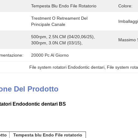
Tempesta Blu Endo File Rotatorio
Colore:
Trestment O Retreament Del 
Imballagg
Principale Canale
500rpm, 2.5N.CM (04/20,06/25), 
Massimo St
300rpm, 3.0N.CM (03/15),
imentazione:
20000 Pc Al Giorno
File system rotatori Endodontic dentari
, 
File system rota
one Del Prodotto
tatori Endodontic dentari BS
tto
Tempesta blu Endo File rotatorio