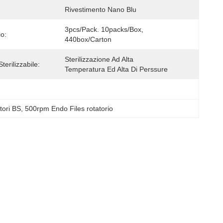
Rivestimento Nano Blu
3pcs/pack. 10packs/box, 
io:
440box/carton
Sterilizzazione Ad Alta 
erilizzabile:
Temperatura Ed Alta Di Perssure
tori BS
, 
500rpm Endo Files rotatorio