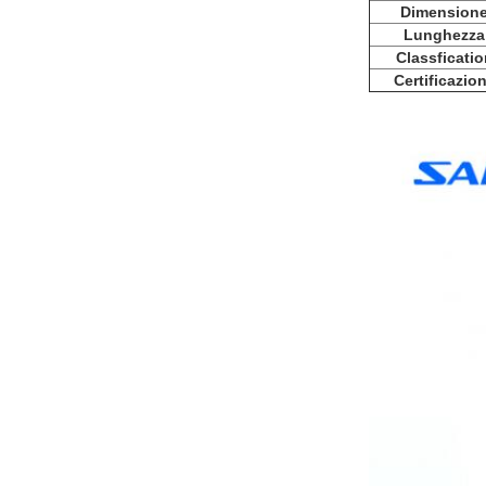
Dimension
Lunghezza
Classficatio
Certificazio