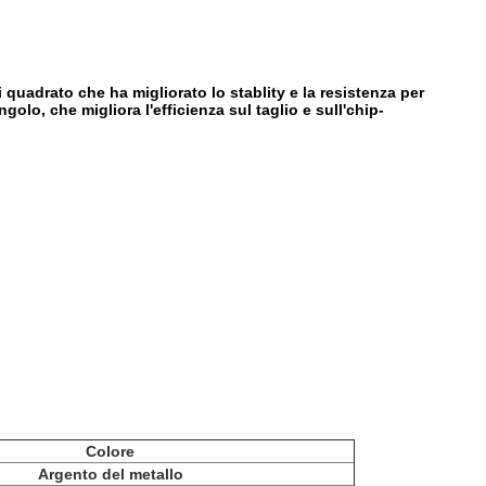
quadrato che ha migliorato lo stablity e la resistenza per
golo, che migliora l'efficienza sul taglio e sull'chip-
Colore
Argento del metallo