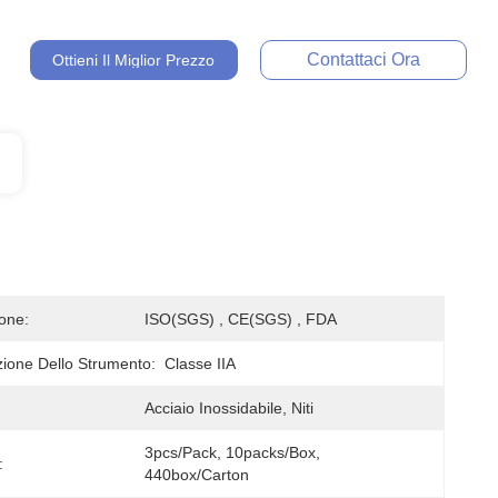
Contattaci Ora
Ottieni Il Miglior Prezzo
ione:
ISO(SGS) , CE(SGS) , FDA
zione Dello Strumento:
Classe IIA
Acciaio Inossidabile, Niti
3pcs/Pack, 10packs/box, 
:
440box/carton