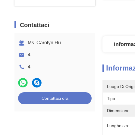
Contattaci
Ms. Carolyn Hu
Informaz
4
Informaz
4
Luogo Di Origi
Contattaci ora
Tipo:
Dimensione:
Lunghezza: