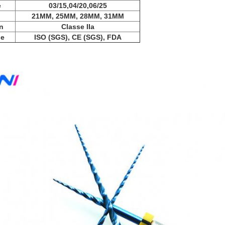
e
03/15,04/20,06/25
21MM, 25MM, 28MM, 31MM
n
Classe IIa
ne
ISO (SGS), CE (SGS), FDA