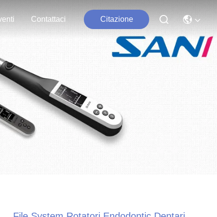
enti
Contattaci
Citazione
File System Rotatori Endodontic Dentari