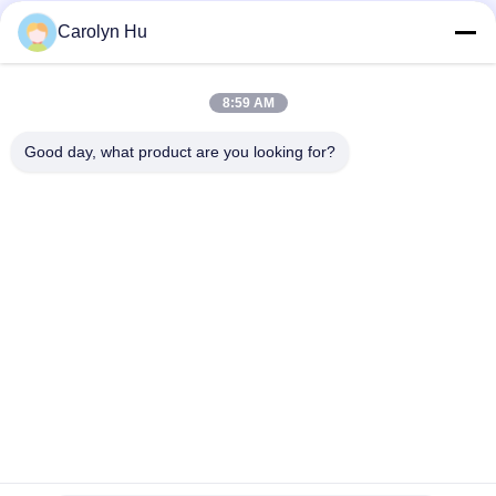
Carolyn Hu
Contatto rapido
8:59 AM
Good day, what product are you looking for?
Indirizzo
No. 2204, costruzione A, viale AUS. del quadrato No.666
Jincheng, distretto di Gaoxin, Chengdu, Cina.
Telefono
86-28-83361652
E-mail
Carolyn@sanimedical.cn
Politica sulla privacy
|
Mappa del sito
| La Cina va bene.