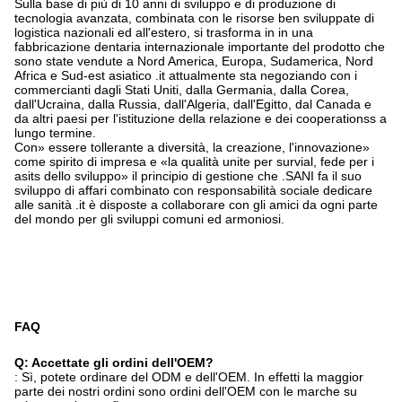
Sulla base di più di 10 anni di sviluppo e di produzione di
tecnologia avanzata, combinata con le risorse ben sviluppate di
logistica nazionali ed all'estero, si trasforma in in una
fabbricazione dentaria internazionale importante del prodotto che
sono state vendute a Nord America, Europa, Sudamerica, Nord
Africa e Sud-est asiatico .it attualmente sta negoziando con i
commercianti dagli Stati Uniti, dalla Germania, dalla Corea,
dall'Ucraina, dalla Russia, dall'Algeria, dall'Egitto, dal Canada e
da altri paesi per l'istituzione della relazione e dei cooperationss a
lungo termine.
Con» essere tollerante a diversità, la creazione, l'innovazione»
come spirito di impresa e «la qualità unite per survial, fede per i
asits dello sviluppo» il principio di gestione che .SANI fa il suo
sviluppo di affari combinato con responsabilità sociale dedicare
alle sanità .it è disposte a collaborare con gli amici da ogni parte
del mondo per gli sviluppi comuni ed armoniosi.
FAQ
Q: Accettate gli ordini dell'OEM?
: Sì, potete ordinare del ODM e dell'OEM. In effetti la maggior
parte dei nostri ordini sono ordini dell'OEM con le marche su