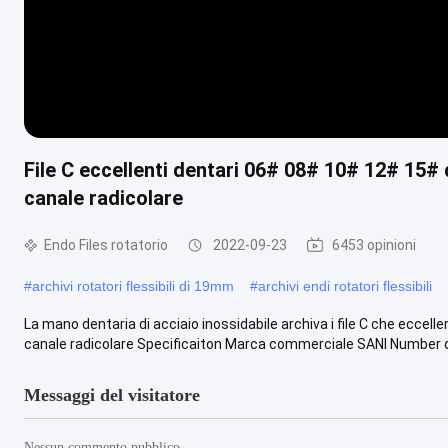
File C eccellenti dentari 06# 08# 10# 12# 15# 
canale radicolare
Endo Files rotatorio
2022-09-23
6453 opinioni
#
archivi rotatori flessibili di 19mm
#
archivi endi rotatori flessibili
La mano dentaria di acciaio inossidabile archiva i file C che eccel
canale radicolare Specificaiton Marca commerciale SANI Number di 
Messaggi del visitatore
Nessun commento pubblico