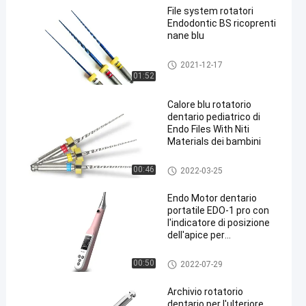
File system rotatori
Endodontic BS ricoprenti
nane blu
Endo Files rotatorio
2021-12-17
01:52
Calore blu rotatorio
dentario pediatrico di
Endo Files With Niti
Materials dei bambini
Endo Files rotatorio
00:46
2022-03-25
Endo Motor dentario
portatile EDO-1 pro con
l'indicatore di posizione
dell'apice per
trattamento del canale
radicolare
Endo Files rotatorio
00:50
2022-07-29
Archivio rotatorio
dentario per l'ulteriore