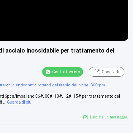
di acciaio inossidabile per trattamento del
Contattaci ora
Condividi
#
archivi endodontic rotatori del titanio del nichel 300rpm
lenti 6pcs/imballano 06#, 08#, 10#, 12#, 15# per trattamento del
...
Guarda di più
Lasciate un messaggio.