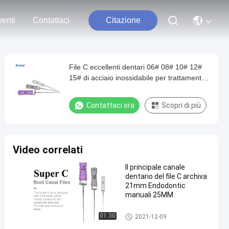
enti
Contattaci
Citazione
File C eccellenti dentari 06# 08# 10# 12#
15# di acciaio inossidabile per trattamento
del canale radicolare
Contattaci ora
Scopri di più
Video correlati
Il principale canale
dentario del file C archiva
21mm Endodontic
manuali 25MM
Endo Files rotatorio
01:30
2021-12-09