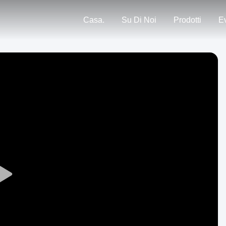
Casa.
Su Di Noi
Prodotti
Ev
Play
Video